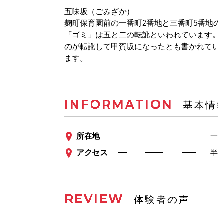
五味坂（ごみざか）
麹町保育園前の一番町2番地と三番町5番地
「ゴミ」は五と二の転訛といわれています
のが転訛して甲賀坂になったとも書かれてい
ます。
INFORMATION
基本情
所在地
一
アクセス
半
REVIEW
体験者の声