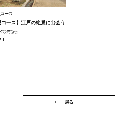
史コース
堀コース】江戸の絶景に出会う
区観光協会
7H
戻る