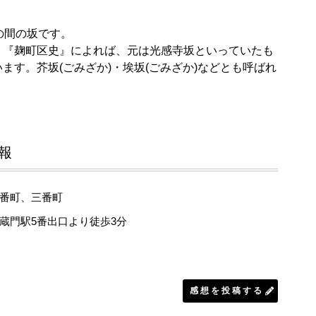
の間の坂です。
。『麹町区史』によれば、元は光感寺坂といっていたも
ます。芥坂(ごみざか)・埃坂(ごみざか)などとも呼ばれ
報
番町、三番町
蔵門駅5番出口より徒歩3分
感想を投稿する