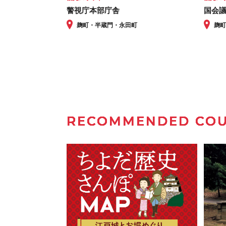
警視庁本部庁舎
国会
麹町・半蔵門・永田町
麹
RECOMMENDED CO