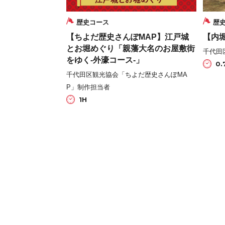
歴史コース
歴
【ちよだ歴史さんぽMAP】江戸城
【内
とお堀めぐり「親藩大名のお屋敷街
千代田
をゆく-外濠コース-」
0.
千代田区観光協会「ちよだ歴史さんぽMA
P」制作担当者
1H