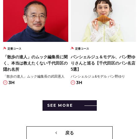
定番コース
定番コース
「散歩の達人」のムック編集長に聞
パンシェルジュ＆モデル、パン野ゆ
く、本当は教えたくない千代田区の
りさんと巡る【千代田区のパン名店
隠れ名所
5選】
「散歩の達人」ムック編集長の武田憲人
パンシェルジュ&モデル パン野ゆり
3H
3H
SEE MORE
戻る