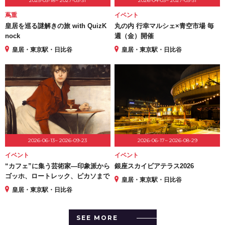
2025-03-18~ 2027-03-31
2026-04-03~ 2027-03-31
蔦重
イベント
皇居を巡る謎解きの旅 with QuizK
丸の内 行幸マルシェ×青空市場 毎
nock
週（金）開催
皇居・東京駅・日比谷
皇居・東京駅・日比谷
2026-06-13~ 2026-09-23
2026-06-17~ 2026-08-29
イベント
イベント
“カフェ”に集う芸術家―印象派から
銀座スカイビアテラス2026
ゴッホ、ロートレック、ピカソまで
皇居・東京駅・日比谷
皇居・東京駅・日比谷
SEE MORE