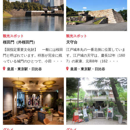
観光スポット
観光スポット
桜田門（外桜田門）
天守台
【国指定重要文化財】 一般には桜田
江戸城本丸の一番北側に位置していま
門と呼ばれています。枡形が完全に残
す。江戸城の天守は、慶長12年（160
っている城門のひとつで、小田 ・・・
7）の家康、元和8年（162 ・・・
皇居・東京駅・日比谷
皇居・東京駅・日比谷
グルメ
グルメ