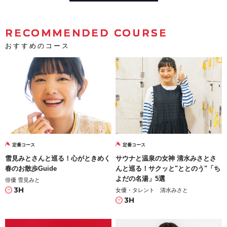
RECOMMENDED COURSE
おすすめのコース
定番コース
定番コース
雪見みとさんと巡る！心がときめく
サウナと温泉の女神 清水みさとさ
春のお散歩Guide
んと巡る！サクッと"ととのう"「ち
よだの名湯」5選
俳優 雪見みと
3H
女優・タレント 清水みさと
3H