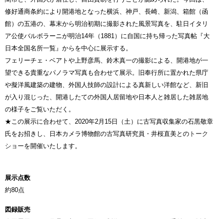
修好通商条約により開港地となった横浜、神戸、長崎、新潟、箱館（函
館）の五港の、幕末から明治初期に撮影された風景写真を、駐日イタリ
ア公使バルボラーニが明治14年（1881）に自国に持ち帰った写真帖『大
日本全国名所一覧』からを中心に展示する。
フェリーチェ・ベアトや上野彦馬、鈴木真一の撮影による、開港地が一
望できる貴重なパノラマ写真も合わせて展示。旧奉行所に置かれた県庁
や擬洋風建築の建物、外国人技師の設計による真新しい洋館など、新旧
が入り混じった、開港したての外国人居留地や日本人と雑居した雑居地
の様子をご覧いただく。
★この展示に合わせて、2020年2月15日（土）に古写真収集家の石黒敬章
氏をお招きし、日本カメラ博物館の古写真研究員・井桜直美との
トーク
ショー
を開催いたします。
展示点数
約80点
図録販売