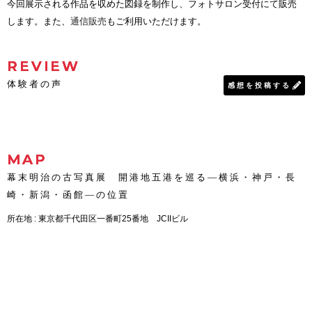
今回展示される作品を収めた図録を制作し、フォトサロン受付にて販売
します。また、
通信販売
もご利用いただけます。
REVIEW
体験者の声
感想を投稿する
MAP
幕末明治の古写真展 開港地五港を巡る―横浜・神戸・長
崎・新潟・函館―の位置
所在地 : 東京都千代田区一番町25番地 JCIIビル