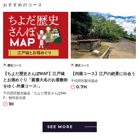
おすすめのコース
歴史コース
歴史コース
【ちよだ歴史さんぽMAP】江戸城
【内堀コース】江戸の絶景に出会う
とお堀めぐり「親藩大名のお屋敷街
千代田区観光協会
をゆく-外濠コース-」
0.7H
千代田区観光協会「ちよだ歴史さんぽMA
P」制作担当者
1H
SEE MORE