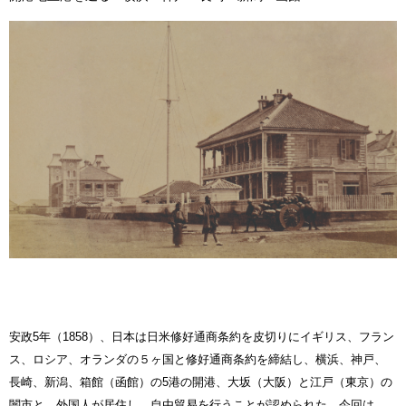
安政5年（1858）、日本は日米修好通商条約を皮切りにイギリス、フラン
ス、ロシア、オランダの５ヶ国と修好通商条約を締結し、横浜、神戸、
長崎、新潟、箱館（函館）の5港の開港、大坂（大阪）と江戸（東京）の
闇市と、外国人が居住し、自由貿易を行うことが認められた。今回は、