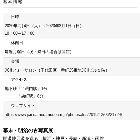
基本情報
日時
2020年2月4日（火）～2020年3月1日（日）
10：00～17：00
休館日
毎週月曜日（祝・祭日の場合は開館）
会場
JCIIフォトサロン（千代田区一番町25番地JCIIビル１階）
アクセス
地下鉄「半蔵門駅」1分
「麹町駅」8分
ウェブサイト
https://www.jcii-cameramuseum.jp/photosalon/2019/12/06/21724/
幕末・明治の古写真展
開港地五港を巡る―横浜・神戸・長崎・新潟・函館―