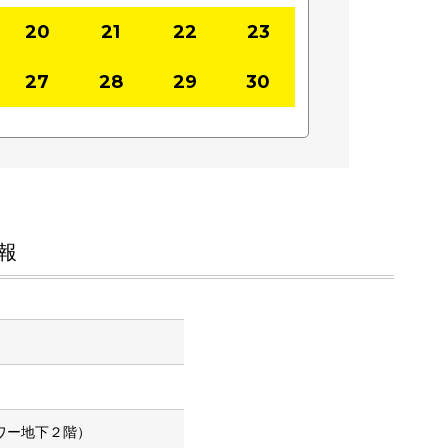
20
21
22
23
27
28
29
30
報
タワー地下２階）