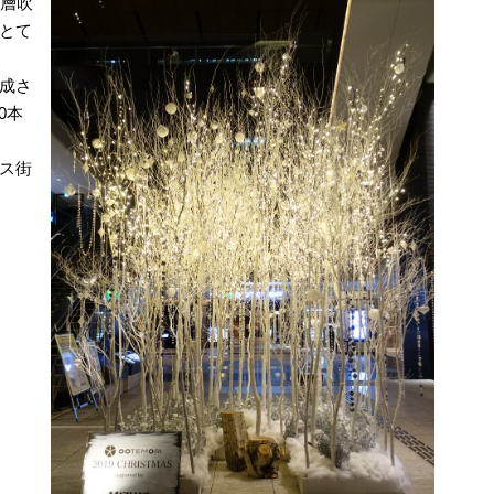
3層吹
とて
成さ
0本
ス街