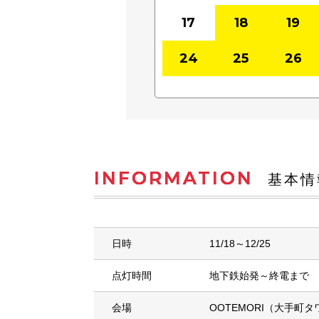
17
18
19
24
25
26
INFORMATION
基本情
日時
11/18～12/25
点灯時間
地下鉄始発～終電まで
会場
OOTEMORI（大手町