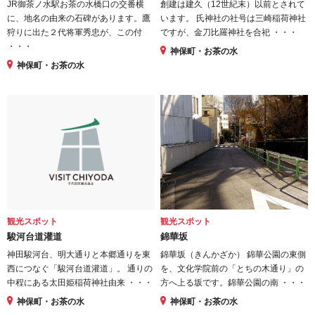
JR御茶ノ水駅お茶の水橋口の交番横
創建は建久（12世紀末）以前とされて
に、地名の由来の石碑があります。鷹
います。 氏神社の社号は三崎稲荷神社
狩りに出た２代将軍秀忠が、この付
ですが、金刀比羅神社を合祀 ・・・
・・・
神保町・お茶の水
神保町・お茶の水
観光スポット
観光スポット
駿河台道灌道
錦華坂
神田駿河台、明大通りと本郷通りを東
錦華坂（きんかざか） 錦華公園の東側
西につなぐ「駿河台道灌道」。 通りの
を、文化学院前の「とちの木通り」の
中程にある太田姫稲荷神社由来 ・・・
方へ上る坂です。錦華公園の南 ・・・
神保町・お茶の水
神保町・お茶の水