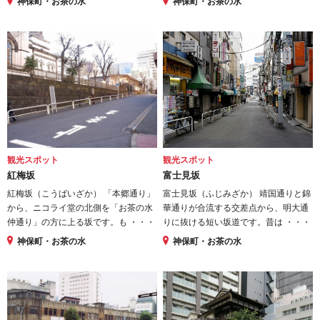
神保町・お茶の水
神保町・お茶の水
観光スポット
観光スポット
紅梅坂
富士見坂
紅梅坂（こうばいざか） 「本郷通り」
富士見坂（ふじみざか） 靖国通りと錦
から、ニコライ堂の北側を「お茶の水
華通りが合流する交差点から、明大通
仲通り」の方に上る坂です。も ・・・
りに抜ける短い坂道です。昔は ・・・
神保町・お茶の水
神保町・お茶の水