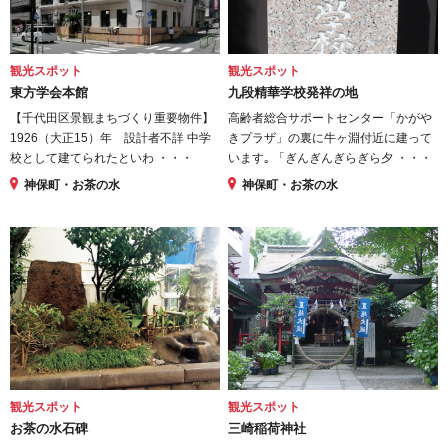
観光スポット
観光スポット
東方学会本館
九段精華学校発祥の地
【千代田区景観まちづくり重要物件】
高齢者総合サポートセンター「かがや
1926（大正15）年 設計者不詳 中学
きプラザ」の裏に牛ヶ淵付近に建って
校として建てられたといわ ・・・
います｡ 「ぎんぎんぎらぎら夕 ・・・
神保町・お茶の水
神保町・お茶の水
観光スポット
観光スポット
お茶の水石碑
三崎稲荷神社