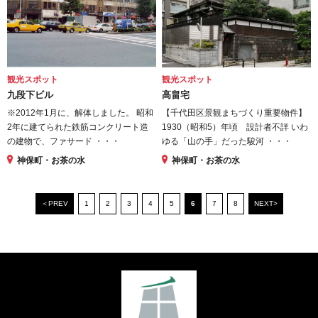
観光スポット
観光スポット
九段下ビル
高畠宅
※2012年1月に、解体しました。 昭和
【千代田区景観まちづくり重要物件】
2年に建てられた鉄筋コンクリート造
1930（昭和5）年頃 設計者不詳 いわ
の建物で、ファサード ・・・
ゆる「山の手」だった駿河 ・・・
神保町・お茶の水
神保町・お茶の水
＜PREV
1
2
3
4
5
6
7
8
NEXT>