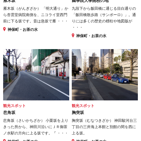
雁木坂
國學院大學開校の地
雁木坂（がんぎざか） 「明大通り」か
九段下から飯田橋に通じる目白通りの
ら杏雲堂病院南側を、ニコライ堂西門
「飯田橋散歩路（サンポーロ）」。通
前に下る坂です。昔は急坂で雁 ・・・
りには多くの歴史の標柱や地図版が
・・・
神保町・お茶の水
神保町・お茶の水
観光スポット
観光スポット
皀角坂
胸突坂
皀角坂（さいかちざか） 小栗坂を上り
胸突坂（むなつきざか） 神田駿河台三
きった所から、神田川沿いにＪＲ御茶
丁目の三井海上本館と別館の間を西に
ノ水駅の方向に上る坂です。『 ・・・
上る坂。