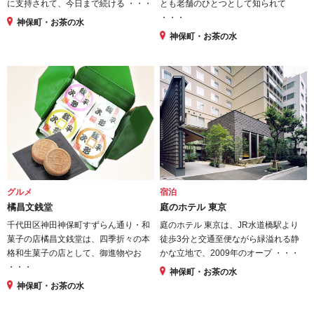
に支持されて、今日まで続ける ・・・
とも老舗のひとつとして知られて
・・・
神保町・お茶の水
神保町・お茶の水
グルメ
宿泊
橘昌文銭堂
庭のホテル 東京
千代田区神田神保町すずらん通り・和
庭のホテル 東京は、JR水道橋駅より
菓子の店橘昌文銭堂は、四季折々の本
徒歩3分と交通至便ながら緑溢れる静
格和生菓子の店として、御進物やお
かな立地で、2009年のオープ ・・・
・・・
神保町・お茶の水
神保町・お茶の水