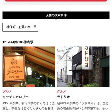
現在の検索条件
神保町・お茶の水
121-144件/186件表示
グルメ
グルメ
キッチンカロリー
ラドリオ
1953年創業。明治大学のすぐそばに位
昭和24年創業の『ラドリオ』は、歴史
置し、学生をはじめたくさんのお客様
ある喫茶店の多いこの界隈でも、もっ