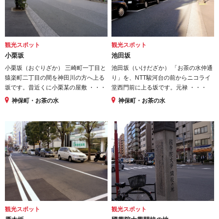
観光スポット
観光スポット
小栗坂
池田坂
小栗坂（おぐりざか） 三崎町一丁目と
池田坂（いけだざか） 「お茶の水仲通
猿楽町二丁目の間を神田川の方へ上る
り」を、NTT駿河台の前からニコライ
坂です。昔近くに小栗某の屋敷 ・・・
堂西門前に上る坂です。元禄 ・・・
神保町・お茶の水
神保町・お茶の水
観光スポット
観光スポット