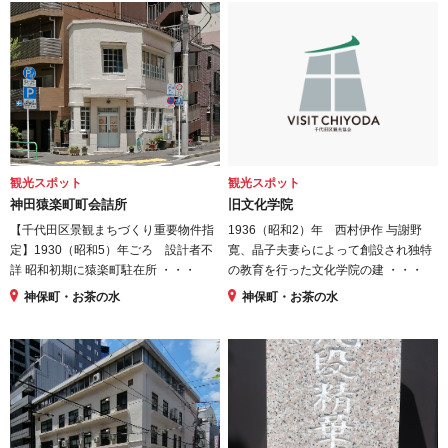
観光スポット
観光スポット
神田猿楽町町会詰所
旧文化学院
【千代田区景観まちづくり重要物件指
1936（昭和2）年 西村伊作 与謝野
定】1930（昭和5）年ごろ 設計者不
寛、晶子夫妻らによって創設され独特
詳 昭和初期に猿楽町駐在所 ・・・
の教育を行った文化学院の建 ・・・
神保町・お茶の水
神保町・お茶の水