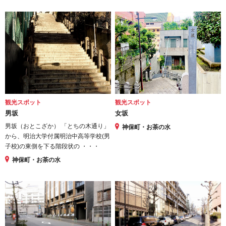
観光スポット
観光スポット
男坂
女坂
男坂（おとこざか） 「とちの木通り」
神保町・お茶の水
から、明治大学付属明治中高等学校(男
子校)の東側を下る階段状の ・・・
神保町・お茶の水