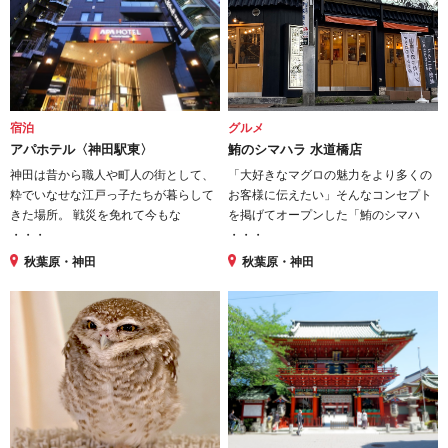
宿泊
グルメ
アパホテル〈神田駅東〉
鮪のシマハラ 水道橋店
神田は昔から職人や町人の街として、
「大好きなマグロの魅力をより多くの
粋でいなせな江戸っ子たちが暮らして
お客様に伝えたい」そんなコンセプト
きた場所。 戦災を免れて今もな
を掲げてオープンした「鮪のシマハ
・・・
・・・
秋葉原・神田
秋葉原・神田