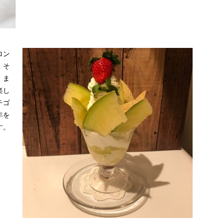
ロン
。そ
。ま
楽し
チゴ
年を
す。