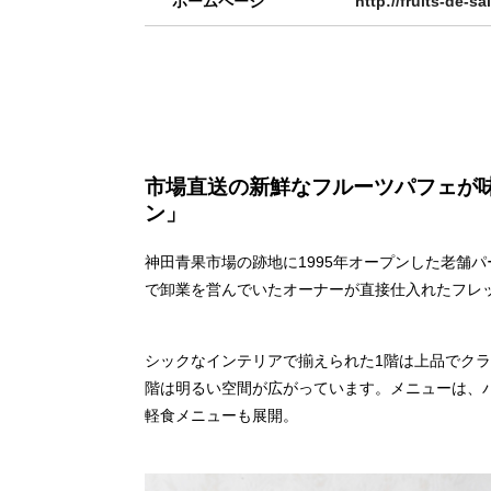
ホームページ
http://fruits-de-s
市場直送の新鮮なフルーツパフェが
ン」
神田青果市場の跡地に1995年オープンした老舗
で卸業を営んでいたオーナーが直接仕入れたフレ
シックなインテリアで揃えられた1階は上品でク
階は明るい空間が広がっています。メニューは、
軽食メニューも展開。