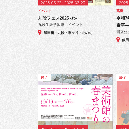
2025-03-22~ 2025-03-23
2025-
イベント
蔦重
九段フェス2025 -わ-
令和7
九段生涯学習館 イベント
泰平
国立公
飯田橋・九段・市ヶ谷・北の丸
飯
終了
終了