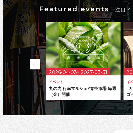
Featured events
注目イ
2026-04-03~ 2027-03-31
20
イベント
イ
丸の内 行幸マルシェ×青空市場 毎週
“
（金）開催
ゴ