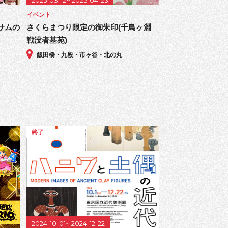
2025-03-12~ 2025-04-23
イベント
サムの
さくらまつり限定の御朱印(千鳥ヶ淵
戦没者墓苑)
飯田橋・九段・市ヶ谷・北の丸
終了
2024-10-01~ 2024-12-22