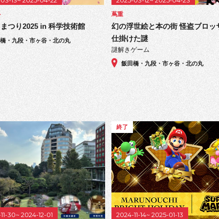
-03-13~ 2025-04-22
2025-03-12~ 2025-04-23
ト
蔦重
まつり2025 in 科学技術館
幻の浮世絵と本の街 怪盗ブロッ
仕掛けた謎
田橋・九段・市ヶ谷・北の丸
謎解きゲーム
飯田橋・九段・市ヶ谷・北の丸
終了
11-30~ 2024-12-01
2024-11-14~ 2025-01-13