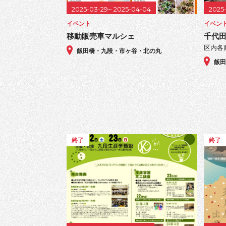
2025-03-29~ 2025-04-04
2025
イベント
イベン
移動販売車マルシェ
千代
区内各
飯田橋・九段・市ヶ谷・北の丸
飯
終了
終了