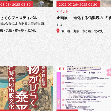
-03-28~ 2025-03-30
2025-03-26~ 2025-05-20
ト
イベント
田さくらフェスティバル
企画展 「 進化する信楽焼の 『 
商店会等による飲食と物産販売。
』」
田橋・九段・市ヶ谷・北の丸
飯田橋・九段・市ヶ谷・北の丸
終了