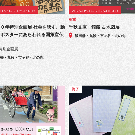
-07-19~ 2025-09-07
2025-05-13~ 2025-08-09
ト
蔦重
０年特別企画展 社会を映す、動
千秋文庫 館蔵 古地図展
―ポスターにあらわれる国策宣伝
飯田橋・九段・市ヶ谷・北の丸
―
特別企画展
田橋・九段・市ヶ谷・北の丸
終了