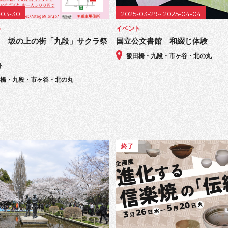
-03-30
2025-03-29~ 2025-04-04
ト
イベント
回 坂の上の街「九段」サクラ祭
国立公文書館 和綴じ体験
飯田橋・九段・市ヶ谷・北の丸
ト
田橋・九段・市ヶ谷・北の丸
終了