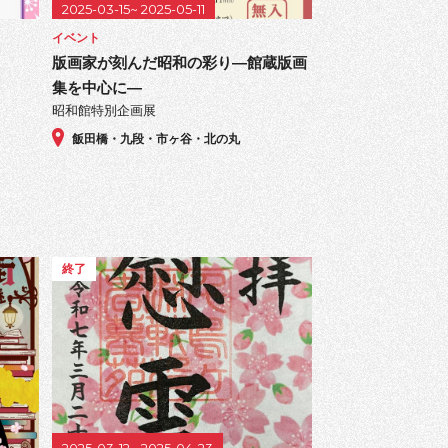
2025-03-15~ 2025-05-11
イベント
版画家が刻んだ昭和の彩り―館蔵版画
集を中心に―
昭和館特別企画展
飯田橋・九段・市ヶ谷・北の丸
終了