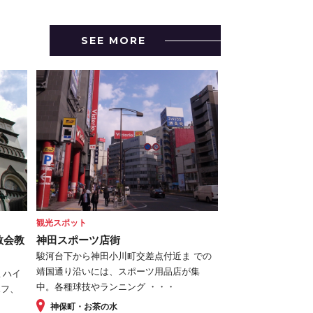
SEE MORE
観光スポット
教会教
神田スポーツ店街
駿河台下から神田小川町交差点付近ま での
靖国通り沿いには、スポーツ用品店が集
ミハイ
中。各種球技やランニング ・・・
ポフ、
神保町・お茶の水