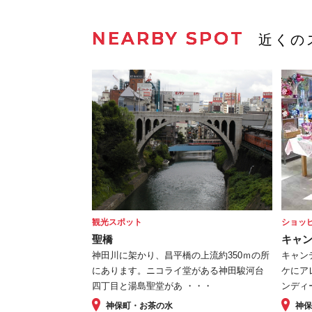
NEARBY SPOT
近くの
観光スポット
ショッ
聖橋
キャ
神田川に架かり、昌平橋の上流約350ｍの所
キャン
にあります。ニコライ堂がある神田駿河台
ケにア
四丁目と湯島聖堂があ ・・・
ンディ
神保町・お茶の水
神