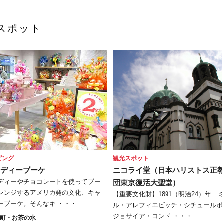
スポット
ピング
観光スポット
ンディーブーケ
ニコライ堂（日本ハリストス正
ディーやチョコレートを使ってブー
団東京復活大聖堂）
レンジするアメリカ発の文化、キャ
【重要文化財】1891（明治24）年 
ーブーケ。そんなキ ・・・
ル・アレフィエビッチ・シチュール
ジョサイア・コンド ・・・
保町・お茶の水