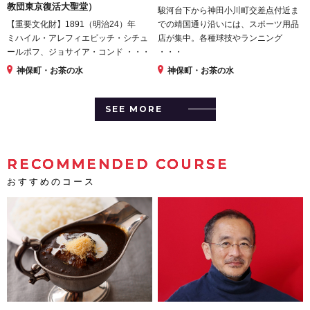
教団東京復活大聖堂）
駿河台下から神田小川町交差点付近ま
【重要文化財】1891（明治24）年
での靖国通り沿いには、スポーツ用品
ミハイル・アレフィエビッチ・シチュ
店が集中。各種球技やランニング
ールポフ、ジョサイア・コンド ・・・
・・・
神保町・お茶の水
神保町・お茶の水
SEE MORE
RECOMMENDED COURSE
おすすめのコース