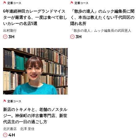
定番コース
定番コース
6年連続神田カレーグランドマイス
「散歩の達人」のムック編集長に聞
ターが厳選する、一度は食べて欲し
く、本当は教えたくない千代田区の
いカレーの名店5選
隠れ名所
出村隆行
「散歩の達人」ムック編集長の武田憲人
3H
3H
定番コース
新店のトキメキと、老舗のノスタル
ジー。神保町の洋古書専門店、新世
代店主の一日の過ごし方
北沢書店 北澤 里佳
4H