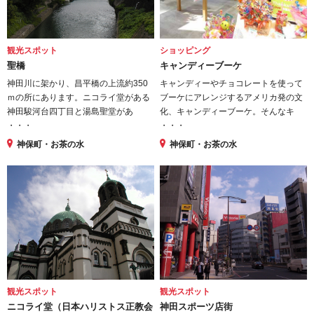
観光スポット
ショッピング
聖橋
キャンディーブーケ
神田川に架かり、昌平橋の上流約350
キャンディーやチョコレートを使って
ｍの所にあります。ニコライ堂がある
ブーケにアレンジするアメリカ発の文
神田駿河台四丁目と湯島聖堂があ
化、キャンディーブーケ。そんなキ
・・・
・・・
神保町・お茶の水
神保町・お茶の水
観光スポット
観光スポット
ニコライ堂（日本ハリストス正教会
神田スポーツ店街