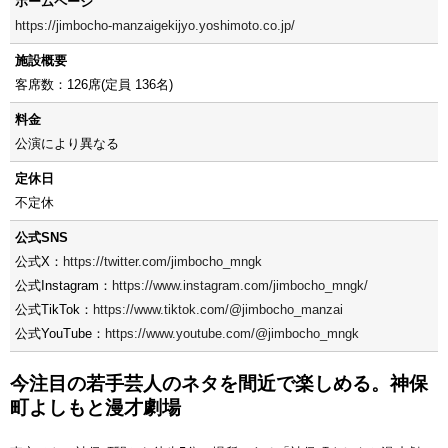
ホームページ
https://jimbocho-manzaigekijyo.yoshimoto.co.jp/
施設概要
客席数：126席(定員 136名)
料金
公演により異なる
定休日
不定休
公式SNS
公式X：
https://twitter.com/jimbocho_mngk
公式Instagram：
https://www.instagram.com/jimbocho_mngk/
公式TikTok：
https://www.tiktok.com/@jimbocho_manzai
公式YouTube：
https://www.youtube.com/@jimbocho_mngk
今注目の若手芸人のネタを間近で楽しめる。神保
町よしもと漫才劇場