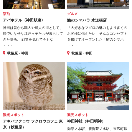
宿泊
グルメ
アパホテル〈神田駅東〉
鮪のシマハラ 水道橋店
神田は昔から職人や町人の街として、
「大好きなマグロの魅力をより多くの
粋でいなせな江戸っ子たちが暮らして
お客様に伝えたい」そんなコンセプト
きた場所。 戦災を免れて今もな
を掲げてオープンした「鮪のシマハ
・・・
・・・
秋葉原・神田
秋葉原・神田
観光スポット
観光スポット
アキバフクロウ フクロウカフェ 東
神田神社（神田明神）
京（秋葉原）
御茶ノ水駅、新御茶ノ水駅、末広町駅