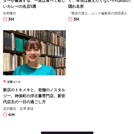
ターが厳選する、一度は食べて欲し
く、本当は教えたくない千代田区の
いカレーの名店5選
隠れ名所
出村隆行
「散歩の達人」ムック編集長の武田憲人
3H
3H
定番コース
新店のトキメキと、老舗のノスタル
ジー。神保町の洋古書専門店、新世
代店主の一日の過ごし方
北沢書店 北澤 里佳
4H