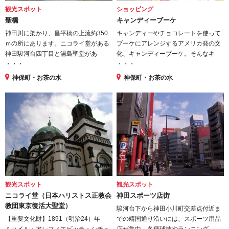
観光スポット
ショッピング
聖橋
キャンディーブーケ
神田川に架かり、昌平橋の上流約350
キャンディーやチョコレートを使って
ｍの所にあります。ニコライ堂がある
ブーケにアレンジするアメリカ発の文
神田駿河台四丁目と湯島聖堂があ
化、キャンディーブーケ。そんなキ
・・・
・・・
神保町・お茶の水
神保町・お茶の水
観光スポット
観光スポット
ニコライ堂（日本ハリストス正教会
神田スポーツ店街
教団東京復活大聖堂）
駿河台下から神田小川町交差点付近ま
【重要文化財】1891（明治24）年
での靖国通り沿いには、スポーツ用品
ミハイル・アレフィエビッチ・シチュ
店が集中。各種球技やランニング