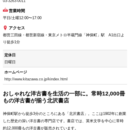
03-3263-0011
営業時間
平日/土曜12:00〜17:00
アクセス
都営三田線・都営新宿線・東京メトロ半蔵門線「神保町」駅 A1出口よ
り徒歩1分
定休日
日曜日
ホームページ
http://www.kitazawa.co.jp/kindex.html
おしゃれな洋古書を生活の一部に。常時12,000冊
もの洋古書が揃う北沢書店
神保町駅から徒歩3分のところにある「北沢書店」。ここは1902年に創業
した歴史の深い洋古書の専門店です。書店では、英米文学を中心に常時
約12,000冊もの洋古書が販売されています。