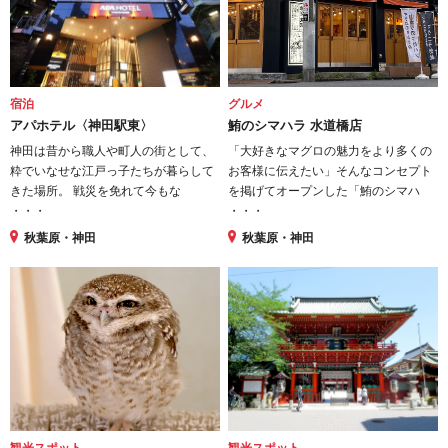
宿泊
グルメ
アパホテル〈神田駅東〉
鮪のシマハラ 水道橋店
神田は昔から職人や町人の街として、
「大好きなマグロの魅力をより多くの
粋でいなせな江戸っ子たちが暮らして
お客様に伝えたい」そんなコンセプト
きた場所。 戦災を免れて今もな
を掲げてオープンした「鮪のシマハ
・・・
・・・
秋葉原・神田
秋葉原・神田
観光スポット
観光スポット