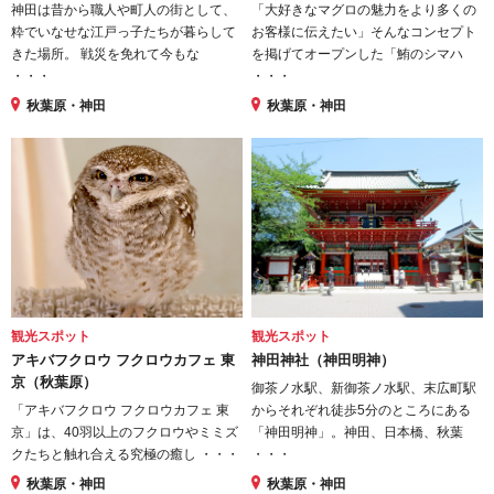
神田は昔から職人や町人の街として、
「大好きなマグロの魅力をより多くの
粋でいなせな江戸っ子たちが暮らして
お客様に伝えたい」そんなコンセプト
きた場所。 戦災を免れて今もな
を掲げてオープンした「鮪のシマハ
・・・
・・・
秋葉原・神田
秋葉原・神田
観光スポット
観光スポット
アキバフクロウ フクロウカフェ 東
神田神社（神田明神）
京（秋葉原）
御茶ノ水駅、新御茶ノ水駅、末広町駅
「アキバフクロウ フクロウカフェ 東
からそれぞれ徒歩5分のところにある
京」は、40羽以上のフクロウやミミズ
「神田明神」。神田、日本橋、秋葉
クたちと触れ合える究極の癒し ・・・
・・・
秋葉原・神田
秋葉原・神田