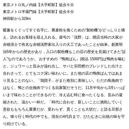
東京メトロ丸ノ内線【大手町駅】徒歩６分
東京メトロ半蔵門線【大手町駅】徒歩８分
神田駅から329m
暖簾をくぐってすぐ右手に、蕎麦粉を挽くための“製粉機”がどっしりと構
え、訪れるお客様を迎え入れる。屋号の「浅野」は、開店当時の大家が
赤穂浪士で有名な赤穂浅野家出入りの大工であったことが由来。創業明
治5年からの歴史があり，入口の製粉機もこの店の歴史を見届けてきた“証
人”なのであろうか。 おすすめの『鴨南ばん』(税込 1500円)は鴨肉を噛む
と、ジュワーっと旨みが溢れ出し、サバと宗田鰹のブレンドした出汁と
合わさって、とてもコク深い味わいに。また他の店の鴨南ばんではあま
り見ることのない、「鶏団子」がまた格別に美味しい。ただの鳥挽肉で
はなく、鴨との合挽肉でつくる自家製だそうだ。11月中旬から3月いっぱ
いまで味わうことができるので、冷え込む時に食べたくなる、旨みの凝
縮された、温かい一杯だ。「時代に合わせ、新しいことに挑戦していく
意欲ももちろん重要だが、変わらず、貫くことも大切だ」と語る旦那さ
ん。移り行く時代の中でも、現在の4代目まで、ひたむきに伝統の味を守
り続けている。