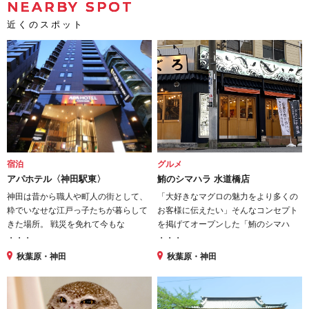
NEARBY SPOT
近くのスポット
宿泊
グルメ
アパホテル〈神田駅東〉
鮪のシマハラ 水道橋店
神田は昔から職人や町人の街として、
「大好きなマグロの魅力をより多くの
粋でいなせな江戸っ子たちが暮らして
お客様に伝えたい」そんなコンセプト
きた場所。 戦災を免れて今もな
を掲げてオープンした「鮪のシマハ
・・・
・・・
秋葉原・神田
秋葉原・神田