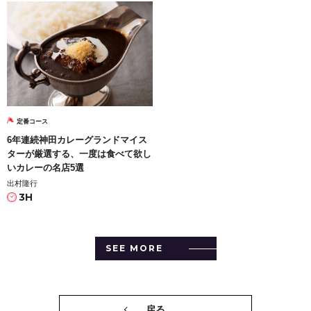
定番コース
6年連続神田カレーグランドマイス
ターが厳選する、一度は食べて欲し
いカレーの名店5選
出村隆行
3H
SEE MORE
戻る