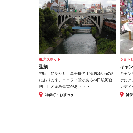
観光スポット
ショッ
聖橋
キャ
神田川に架かり、昌平橋の上流約350ｍの所
キャン
にあります。ニコライ堂がある神田駿河台
ケにア
四丁目と湯島聖堂があ ・・・
ンディ
神保町・お茶の水
神