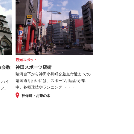
観光スポット
教会教
神田スポーツ店街
駿河台下から神田小川町交差点付近ま での
靖国通り沿いには、スポーツ用品店が集
ミハイ
中。各種球技やランニング ・・・
ポフ、
神保町・お茶の水