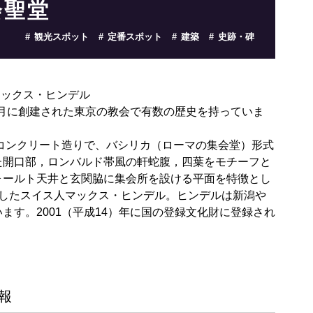
会聖堂
観光スポット
定番スポット
建築
史跡・碑
マックス・ヒンデル
年1月に創建された東京の教会で有数の歴史を持っていま
筋コンクリート造りで、バシリカ（ローマの集会堂）形式
た開口部，ロンバルド帯風の軒蛇腹，四葉をモチーフと
ォールト天井と玄関脇に集会所を設ける平面を特徴とし
計したスイス人マックス・ヒンデル。ヒンデルは新潟や
ます。2001（平成14）年に国の登録文化財に登録され
報