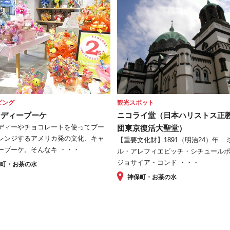
ピング
観光スポット
ンディーブーケ
ニコライ堂（日本ハリストス正
ディーやチョコレートを使ってブー
団東京復活大聖堂）
レンジするアメリカ発の文化、キャ
【重要文化財】1891（明治24）年 
ーブーケ。そんなキ ・・・
ル・アレフィエビッチ・シチュール
ジョサイア・コンド ・・・
保町・お茶の水
神保町・お茶の水