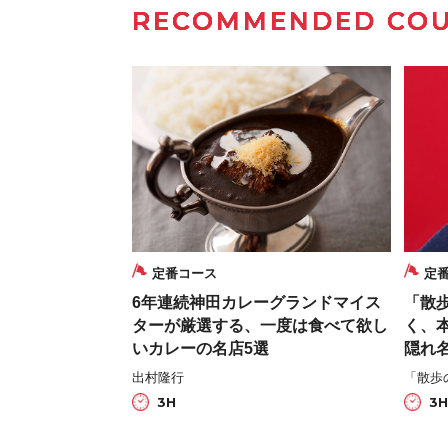
RECOMMENDED CO
定番コース
定
6年連続神田カレーグランドマイス
「散
ターが厳選する、一度は食べて欲し
く、
いカレーの名店5選
隠れ
出村隆行
「散歩
3H
3