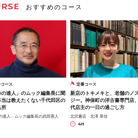
URSE
おすすめのコース
番コース
定番コース
歩の達人」のムック編集長に聞
新店のトキメキと、老舗のノ
本当は教えたくない千代田区の
ジー。神保町の洋古書専門店
名所
代店主の一日の過ごし方
の達人」ムック編集長の武田憲人
北沢書店 北澤 里佳
H
4H