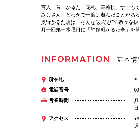
百人一首、かるた、花札、碁将棋、すごろ
みなさん、どれかで一度は遊んだことがあ
奥野かるた店は、そんな“あそび”の数々を
月一回第一木曜日に「神保町かるた亭」を
INFORMATION
基本情
所在地
神
電話番号
03
営業時間
月
日
アクセス
●
通