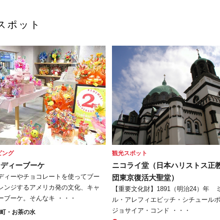
スポット
ピング
観光スポット
ンディーブーケ
ニコライ堂（日本ハリストス正
ディーやチョコレートを使ってブー
団東京復活大聖堂）
レンジするアメリカ発の文化、キャ
【重要文化財】1891（明治24）年 
ーブーケ。そんなキ ・・・
ル・アレフィエビッチ・シチュール
ジョサイア・コンド ・・・
保町・お茶の水