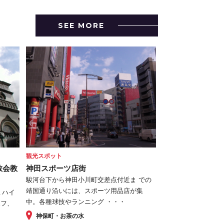
SEE MORE
観光スポット
教会教
神田スポーツ店街
駿河台下から神田小川町交差点付近ま での
靖国通り沿いには、スポーツ用品店が集
ミハイ
中。各種球技やランニング ・・・
ポフ、
神保町・お茶の水