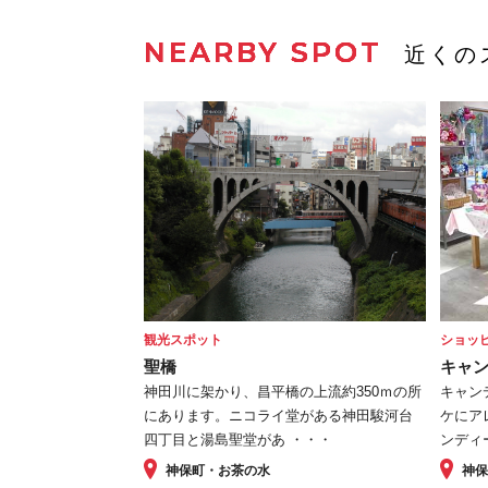
NEARBY SPOT
近くの
観光スポット
ショッ
聖橋
キャ
神田川に架かり、昌平橋の上流約350ｍの所
キャン
にあります。ニコライ堂がある神田駿河台
ケにア
四丁目と湯島聖堂があ ・・・
ンディ
神保町・お茶の水
神