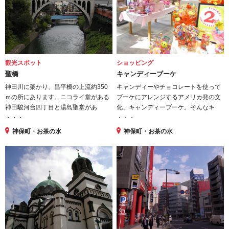
観光スポット
ショッピング
聖橋
キャンディーブーケ
神田川に架かり、昌平橋の上流約350
キャンディーやチョコレートを使って
ｍの所にあります。ニコライ堂がある
ブーケにアレンジするアメリカ発の文
神田駿河台四丁目と湯島聖堂があ
化、キャンディーブーケ。そんなキ
・・・
・・・
神保町・お茶の水
神保町・お茶の水