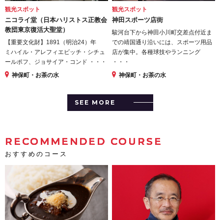
観光スポット
観光スポット
ニコライ堂（日本ハリストス正教会
神田スポーツ店街
教団東京復活大聖堂）
駿河台下から神田小川町交差点付近ま
【重要文化財】1891（明治24）年
での靖国通り沿いには、スポーツ用品
ミハイル・アレフィエビッチ・シチュ
店が集中。各種球技やランニング
ールポフ、ジョサイア・コンド ・・・
・・・
神保町・お茶の水
神保町・お茶の水
SEE MORE
RECOMMENDED COURSE
おすすめのコース