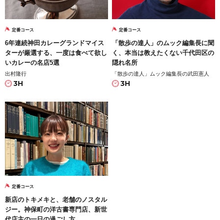
定番コース
定番コース
6年連続神田カレーグランドマイス
「散歩の達人」のムック編集長に聞
ターが厳選する、一度は食べて欲し
く、本当は教えたくない千代田区の
いカレーの名店5選
隠れ名所
出村隆行
「散歩の達人」ムック編集長の武田憲人
3H
3H
定番コース
新店のトキメキと、老舗のノスタル
ジー。神保町の洋古書専門店、新世
代店主の一日の過ごし方