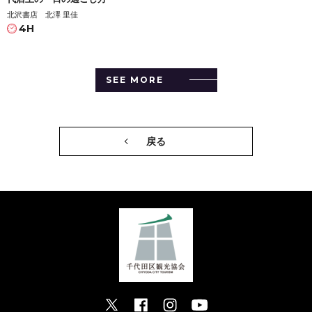
北沢書店 北澤 里佳
4H
SEE MORE
戻る