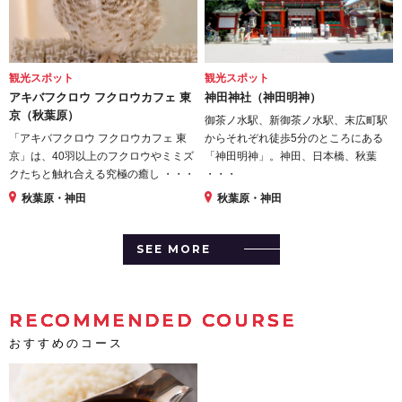
観光スポット
観光スポット
アキバフクロウ フクロウカフェ 東
神田神社（神田明神）
京（秋葉原）
御茶ノ水駅、新御茶ノ水駅、末広町駅
「アキバフクロウ フクロウカフェ 東
からそれぞれ徒歩5分のところにある
京」は、40羽以上のフクロウやミミズ
「神田明神」。神田、日本橋、秋葉
クたちと触れ合える究極の癒し ・・・
・・・
秋葉原・神田
秋葉原・神田
SEE MORE
RECOMMENDED COURSE
おすすめのコース