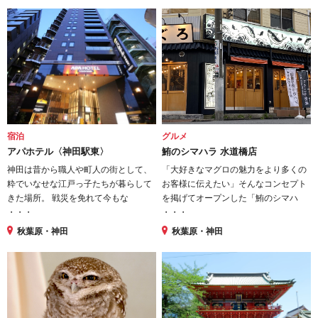
宿泊
グルメ
アパホテル〈神田駅東〉
鮪のシマハラ 水道橋店
神田は昔から職人や町人の街として、
「大好きなマグロの魅力をより多くの
粋でいなせな江戸っ子たちが暮らして
お客様に伝えたい」そんなコンセプト
きた場所。 戦災を免れて今もな
を掲げてオープンした「鮪のシマハ
・・・
・・・
秋葉原・神田
秋葉原・神田