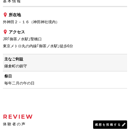
基本情報
所在地
外神田２－１６（神田神社境内）
アクセス
JR｢御茶ノ水駅｣聖橋口
東京メトロ丸の内線｢御茶ノ水駅｣徒歩6分
主なご利益
鎌倉町の鎮守
祭日
毎年二月の午の日
REVIEW
体験者の声
感想を投稿する