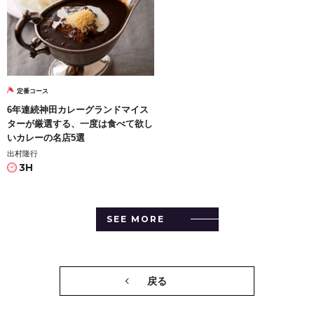
定番コース
6年連続神田カレーグランドマイス
ターが厳選する、一度は食べて欲し
いカレーの名店5選
出村隆行
3H
SEE MORE
戻る