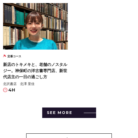
定番コース
新店のトキメキと、老舗のノスタル
ジー。神保町の洋古書専門店、新世
代店主の一日の過ごし方
北沢書店 北澤 里佳
4H
SEE MORE