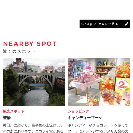
Google Mapで見る
NEARBY SPOT
近くのスポット
観光スポット
ショッピング
聖橋
キャンディーブーケ
神田川に架かり、昌平橋の上流約350
キャンディーやチョコレートを使って
ｍの所にあります。ニコライ堂がある
ブーケにアレンジするアメリカ発の文