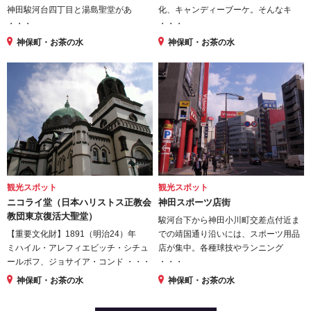
神田駿河台四丁目と湯島聖堂があ
化、キャンディーブーケ。そんなキ
・・・
・・・
神保町・お茶の水
神保町・お茶の水
観光スポット
観光スポット
ニコライ堂（日本ハリストス正教会
神田スポーツ店街
教団東京復活大聖堂）
駿河台下から神田小川町交差点付近ま
【重要文化財】1891（明治24）年
での靖国通り沿いには、スポーツ用品
ミハイル・アレフィエビッチ・シチュ
店が集中。各種球技やランニング
ールポフ、ジョサイア・コンド ・・・
・・・
神保町・お茶の水
神保町・お茶の水