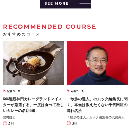
SEE MORE
RECOMMENDED COURSE
おすすめのコース
定番コース
定番コース
6年連続神田カレーグランドマイス
「散歩の達人」のムック編集長に聞
ターが厳選する、一度は食べて欲し
く、本当は教えたくない千代田区の
いカレーの名店5選
隠れ名所
出村隆行
「散歩の達人」ムック編集長の武田憲人
3H
3H