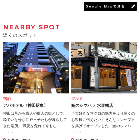
Google Mapで見る
NEARBY SPOT
近くのスポット
宿泊
グルメ
アパホテル〈神田駅東〉
鮪のシマハラ 水道橋店
神田は昔から職人や町人の街として、
「大好きなマグロの魅力をより多くの
粋でいなせな江戸っ子たちが暮らして
お客様に伝えたい」そんなコンセプト
きた場所。 戦災を免れて今もな
を掲げてオープンした「鮪のシマハ
・・・
・・・