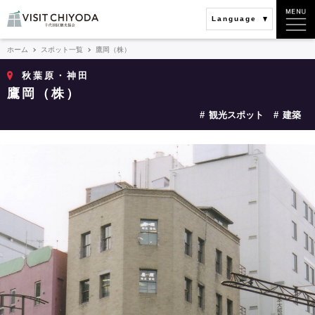
Language
ホーム
スポット一覧
鷹岡（株）
秋葉原・神田
鷹岡（株）
観光スポット
建築