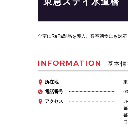
東急ステイ水道橋
全室にReFa製品を導入。客室朝食にも対
INFORMATION
基本情
所在地
東
電話番号
03
アクセス
J
都
都
口