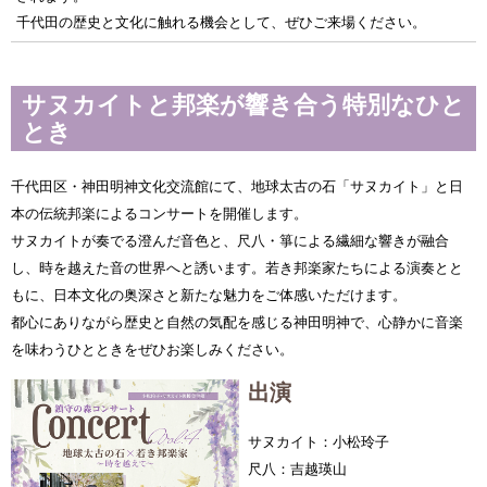
千代田の歴史と文化に触れる機会として、ぜひご来場ください。
サヌカイトと邦楽が響き合う特別なひと
とき
千代田区・神田明神文化交流館にて、地球太古の石「サヌカイト」と日
本の伝統邦楽によるコンサートを開催します。
サヌカイトが奏でる澄んだ音色と、尺八・箏による繊細な響きが融合
し、時を越えた音の世界へと誘います。若き邦楽家たちによる演奏とと
もに、日本文化の奥深さと新たな魅力をご体感いただけます。
都心にありながら歴史と自然の気配を感じる神田明神で、心静かに音楽
を味わうひとときをぜひお楽しみください。
出演
サヌカイト：小松玲子
尺八：吉越瑛山