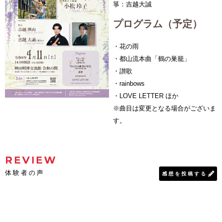
箏：吉越大誠
プログラム（予定）
・花の雨
・都山流本曲「鶴の巣籠」
・讃歌
・rainbows
・LOVE LETTER ほか
※曲目は変更となる場合がございま
す。
REVIEW
体験者の声
感想を投稿する