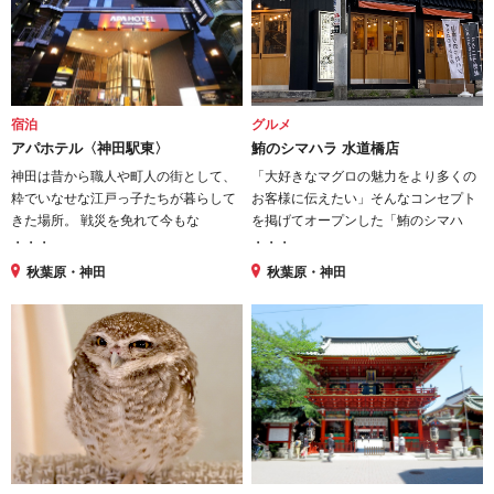
宿泊
グルメ
アパホテル〈神田駅東〉
鮪のシマハラ 水道橋店
神田は昔から職人や町人の街として、
「大好きなマグロの魅力をより多くの
粋でいなせな江戸っ子たちが暮らして
お客様に伝えたい」そんなコンセプト
きた場所。 戦災を免れて今もな
を掲げてオープンした「鮪のシマハ
・・・
・・・
秋葉原・神田
秋葉原・神田