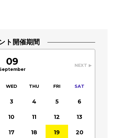
ント開催期間
09
NEXT
September
WED
THU
FRI
SAT
3
4
5
6
10
11
12
13
17
18
19
20