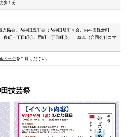
徒歩１分
観光協会、内神田五町会（内神田旭町々会、内神田鎌倉町
 多町一丁目町会、司町一丁目町会）、3331（合同会社コマ
ookページ
をご覧ください。
神田技芸祭