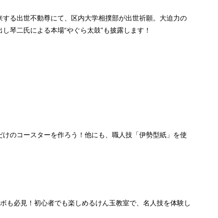
来する出世不動尊にて、区内大学相撲部が出世祈願。大迫力の
し琴二氏による本場“やぐら太鼓”も披露します！
だけのコースターを作ろう！他にも、職人技「伊勢型紙」を使
ラボも必見！初心者でも楽しめるけん玉教室で、名人技を体験し