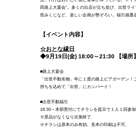
田路上大宴会”。多くの出店が立ち並び、出世ラ
世みくじなど、楽しい企画が勢ぞろい。福引抽選
【イベント内容】
☆おとな縁日
◆9月19日(金) 18:00～21:30 
■路上大宴会
「出世不動名物」年に１度の路上ビアガーデン！
持ちを込めて「出世」にカンパーイ！
■出世不動福引
18:30～本部受付にてチラシを提示で１人１回参
※景品がなくなり次第終了
※チラシは原本のみ有効。見本の印刷は不可。