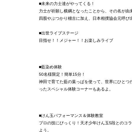
■未来の力士達がやってくる！
力士が祈願し横綱となったことから、その名が由
四股やぶつかり稽古に加え、日本相撲協会元呼び出
■出世ライブステージ
目指せ！！メジャー！！お楽しみライブ
■藍染め体験
50名様限定！簡単15分！
神田で育てた藍の葉っぱを使って、世界にひとつ
ったスペシャル体験コーナーもあるよ。
■けん玉パフォーマンス＆体験教室
プロの技にびっくり！天才少年けん玉5段とのコ
よう。