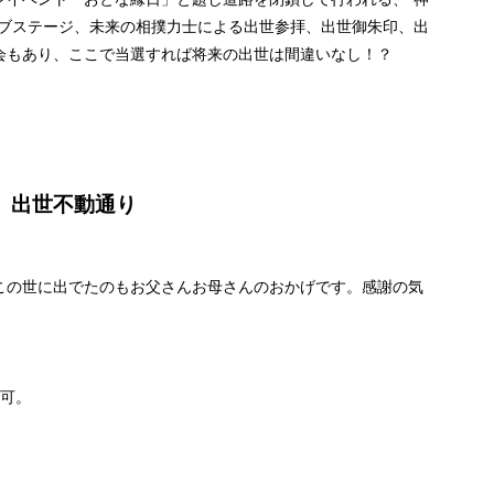
イブステージ、未来の相撲力士による出世参拝、出世御朱印、出
会もあり、ここで当選すれば将来の出世は間違いなし！？
【場所】出世不動通り
この世に出でたのもお父さんお母さんのおかげです。感謝の気
加可。