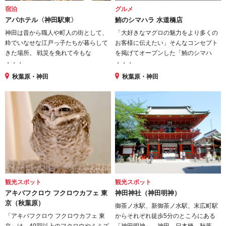
宿泊
グルメ
アパホテル〈神田駅東〉
鮪のシマハラ 水道橋店
神田は昔から職人や町人の街として、
「大好きなマグロの魅力をより多くの
粋でいなせな江戸っ子たちが暮らして
お客様に伝えたい」そんなコンセプト
きた場所。 戦災を免れて今もな
を掲げてオープンした「鮪のシマハ
・・・
・・・
秋葉原・神田
秋葉原・神田
観光スポット
観光スポット
アキバフクロウ フクロウカフェ 東
神田神社（神田明神）
京（秋葉原）
御茶ノ水駅、新御茶ノ水駅、末広町駅
「アキバフクロウ フクロウカフェ 東
からそれぞれ徒歩5分のところにある
京」は、40羽以上のフクロウやミミズ
「神田明神」。神田、日本橋、秋葉