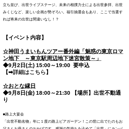
立ち並び、出世ライブステージ、未来の相撲力士による出世参拝、出世
みくじなど、楽しい企画が勢ぞろい。福引抽選会もあり、ここで当選す
れば将来の出世は間違いなし！？
【イベント内容】
☆神田うまいもんツアー番外編「魅惑の東京ロマ
ン地下 ～東京駅周辺地下迷宮散策～」
◆9月2日(土) 15:00～19:00 要申込
【➡
詳細はこちら
】
☆おとな縁日
◆9月8日(金) 18:00～21:30 【場所】出世不動通
り
■路上大宴会
「出世不動名物」年に１度の路上ビアガーデン！この世に出でたのもお
父さんお母さんのおかげです。感謝の気持ちを込めて「出世」にカンパ