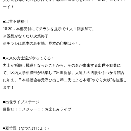
ーイ！
■出世不動福引
18:30～本部受付にてチラシを提示で１人１回参加可。
※景品がなくなり次第終了
※チラシは原本のみ有効。見本の印刷は不可。
■未来の力士達がやってくる！
力士が祈願し横綱となったことから、その名が由来する出世不動尊に
て、区内大学相撲部が結集して出世祈願。大迫力の四股やぶつかり稽古
に加え、日本相撲協会元呼び出し琴二氏による本場“やぐら太鼓”も披露し
ます！
■出世ライブステージ
目指せ！！メジャー！！お楽しみライブ
■夏竹畳（なつたけじょう）