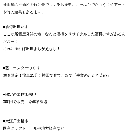
神田祭の神酒所の竹と畳でつくるお座敷。ちゃぶ台で呑もう！竹アート
や竹の遊具もあるよ～。
■酒樽出世いす
ここが居酒屋発祥の地！なんと酒樽をリサイクルした酒樽いすがあるん
だよー！
これに座れば出世まちがえなし！
■藍コースターづくり
30名限定！簡単15分！神田で育てた藍で「生業のたたき染め」​​​​​​
■限定の出世御朱印
300円で販売 今年初登場
■大江戸出世市
国産クラフトビールや地方物産など