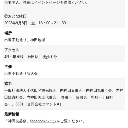
※要申込。詳細は
イベントページ
を参照ください。
②おとな縁日
2023年9月8日（金）18：00～21：30
場所
出世不動通り、神田地域
アクセス
JR・銀座線「神田駅」徒歩１分
主催
出世不動通り商店会
協力
一般社団法人千代田区観光協会、内神田五町会（内神田旭町々会、内神
田鎌倉町会、内神田美土代町会、 多町一丁目町会、司町一丁目町
会）、3331（合同会社コマンドA）
最新情報
「神田技芸祭」
facebookページ
をご覧ください。