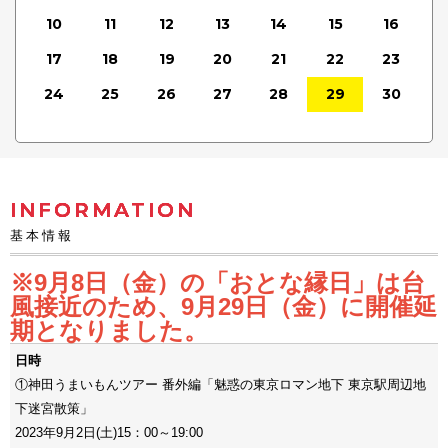
10
11
12
13
14
15
16
17
18
19
20
21
22
23
24
25
26
27
28
29
30
INFORMATION
基本情報
※9月8日（金）の「おとな縁日」は台
風接近のため、9月29日（金）に開催延
期となりました。
日時
①神田うまいもんツアー 番外編「魅惑の東京ロマン地下 東京駅周辺地
下迷宮散策」
2023年9月2日(土)15：00～19:00