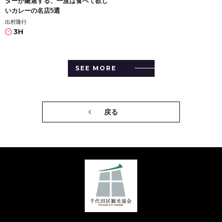
ターが厳選する、一度は食べて欲し
いカレーの名店5選
出村隆行
3H
SEE MORE
戻る