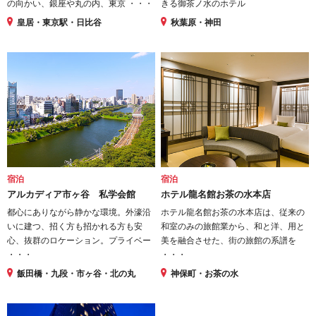
の向かい、銀座や丸の内、東京 ・・・
きる御茶ノ水のホテル
皇居・東京駅・日比谷
秋葉原・神田
宿泊
宿泊
アルカディア市ヶ谷 私学会館
ホテル龍名館お茶の水本店
都心にありながら静かな環境。外濠沿
ホテル龍名館お茶の水本店は、従来の
いに建つ、招く方も招かれる方も安
和室のみの旅館業から、和と洋、用と
心、抜群のロケーション。プライベー
美を融合させた、街の旅館の系譜を
・・・
・・・
飯田橋・九段・市ヶ谷・北の丸
神保町・お茶の水