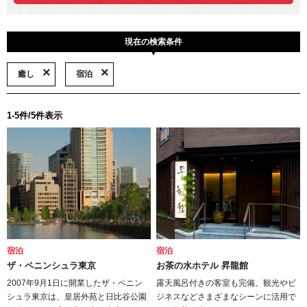
現在の検索条件
癒し
宿泊
1-5件/5件表示
宿泊
宿泊
ザ・ペニンシュラ東京
お茶の水ホテル 昇龍館
2007年9月1日に開業したザ・ペニン
露天風呂付きの客室も完備。観光やビ
シュラ東京は、皇居外苑と日比谷公園
ジネスなどさまざまなシーンに活用で