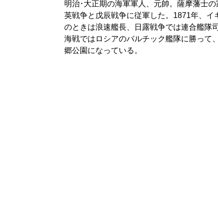
明治･大正期の海軍軍人、元帥。薩摩藩士
英戦争と戊辰戦争に従軍した。1871年、
のときは浪速艦長、日露戦争では連合艦隊
海戦ではロシアのバルチック艦隊に勝って、
郷公園になっている。