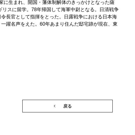
の家に生まれ、開国・藩体制解体のきっかけとなった薩
イギリスに留学。78年帰国して海軍中尉となる。日清戦争
司令長官として指揮をとった。日露戦争における日本海
一躍名声をえた。60年あまり住んだ邸宅跡が現在、東
戻る