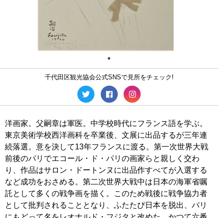
千代田区観光協会公式SNSで見所をチェック!
洋画家。父嗣章は軍医。中学校時代にフランス語を学ぶ。
東京美術学校西洋画科を卒業後、文展に出品するが三年連
続落選。意を決して13年フランスに渡る。第一次世界大戦
前後のパリでエコール・ド・パリの画家らと親しく交わ
り、作品はサロン・ドートンヌに出品作すべてが入選する
など成功をおさめる。第二次世界大戦中は日本の海軍省嘱
託として多くの戦争画を描く。このため戦後に戦争協力者
として批判されることとなり、ふたたび日本を脱出、パリ
にもどって名をレオナルド・フジタと改めた。かつて六番