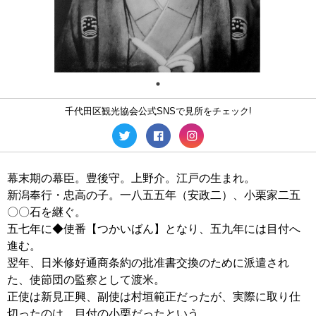
千代田区観光協会公式SNSで見所をチェック!
幕末期の幕臣。豊後守。上野介。江戸の生まれ。
新潟奉行・忠高の子。一八五五年（安政二）、小栗家二五
〇〇石を継ぐ。
五七年に◆使番【つかいばん】となり、五九年には目付へ
進む。
翌年、日米修好通商条約の批准書交換のために派遣され
た、使節団の監察として渡米。
正使は新見正興、副使は村垣範正だったが、実際に取り仕
切ったのは、目付の小栗だったという。