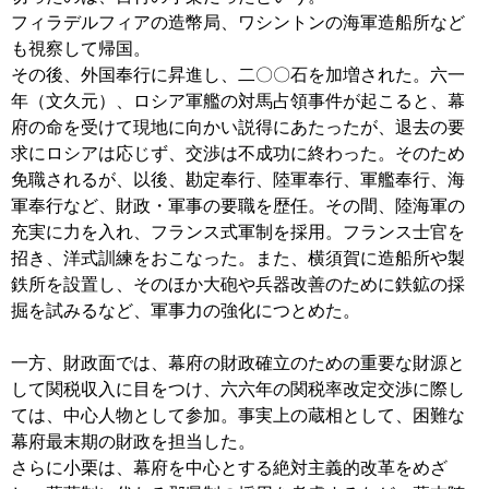
フィラデルフィアの造幣局、ワシントンの海軍造船所など
も視察して帰国。
その後、外国奉行に昇進し、二〇〇石を加増された。六一
年（文久元）、ロシア軍艦の対馬占領事件が起こると、幕
府の命を受けて現地に向かい説得にあたったが、退去の要
求にロシアは応じず、交渉は不成功に終わった。そのため
免職されるが、以後、勘定奉行、陸軍奉行、軍艦奉行、海
軍奉行など、財政・軍事の要職を歴任。その間、陸海軍の
充実に力を入れ、フランス式軍制を採用。フランス士官を
招き、洋式訓練をおこなった。また、横須賀に造船所や製
鉄所を設置し、そのほか大砲や兵器改善のために鉄鉱の採
掘を試みるなど、軍事力の強化につとめた。
一方、財政面では、幕府の財政確立のための重要な財源と
して関税収入に目をつけ、六六年の関税率改定交渉に際し
ては、中心人物として参加。事実上の蔵相として、困難な
幕府最末期の財政を担当した。
さらに小栗は、幕府を中心とする絶対主義的改革をめざ