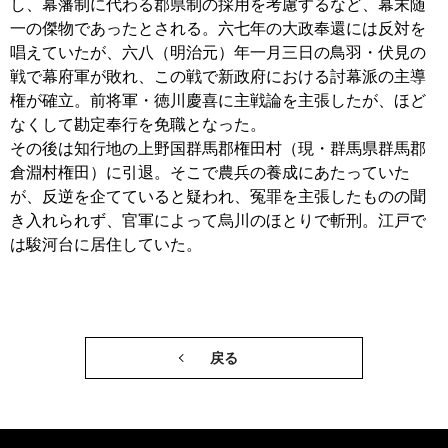
し、幕藩制に代わる郡県制の採用を考慮するなど、幕末随
一の傑物であったとされる。六七年の大政奉還には反対を
唱えていたが、六八（明治元）年一月三日の鳥羽・伏見の
戦で幕府軍が敗れ、この戦で新政府における討幕派の主導
権が確立。前将軍・徳川慶喜に主戦論を主張したが、ほど
なくして勘定奉行を免職となった。
その後は知行地の上野国群馬郡権田村（現・群馬県群馬郡
倉淵村権田）に引退。そこで農兵の養成にあたっていた
が、反逆を企てていると疑われ、冤罪を主張したものの聞
き入れられず、官軍によって烏川のほとりで斬刑。江戸で
は駿河台に居住していた。
戻る