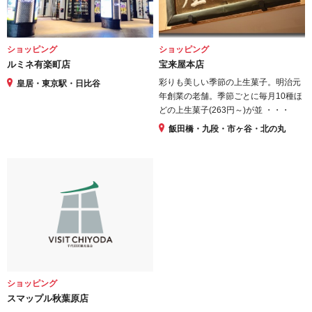
ショッピング
ショッピング
ルミネ有楽町店
宝来屋本店
彩りも美しい季節の上生菓子。明治元
皇居・東京駅・日比谷
年創業の老舗。季節ごとに毎月10種ほ
どの上生菓子(263円～)が並 ・・・
飯田橋・九段・市ヶ谷・北の丸
ショッピング
スマップル秋葉原店