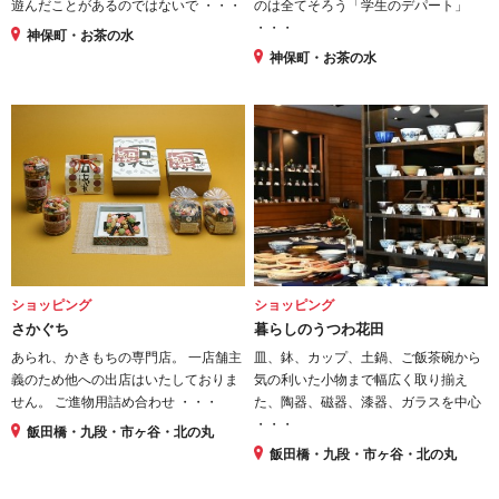
遊んだことがあるのではないで ・・・
のは全てそろう「学生のデパート」
・・・
神保町・お茶の水
神保町・お茶の水
ショッピング
ショッピング
さかぐち
暮らしのうつわ花田
あられ、かきもちの専門店。 一店舗主
皿、鉢、カップ、土鍋、ご飯茶碗から
義のため他への出店はいたしておりま
気の利いた小物まで幅広く取り揃え
せん。 ご進物用詰め合わせ ・・・
た、陶器、磁器、漆器、ガラスを中心
・・・
飯田橋・九段・市ヶ谷・北の丸
飯田橋・九段・市ヶ谷・北の丸