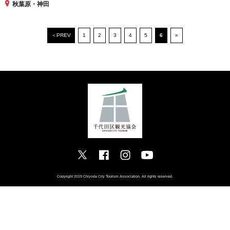
秋葉原・神田
＜PREV
1
2
3
4
5
6
»
Copyright 2019 Chiyoda City Tourism Association. All rights reserved.