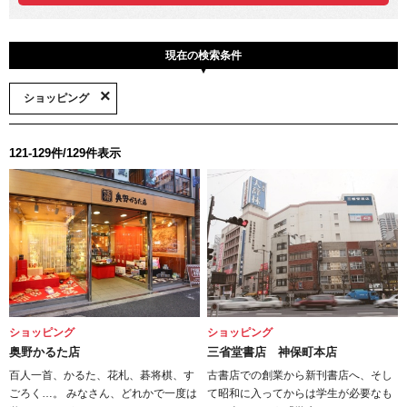
現在の検索条件
ショッピング
121-129件/129件表示
ショッピング
ショッピング
奥野かるた店
三省堂書店 神保町本店
百人一首、かるた、花札、碁将棋、す
古書店での創業から新刊書店へ、そし
ごろく…。 みなさん、どれかで一度は
て昭和に入ってからは学生が必要なも