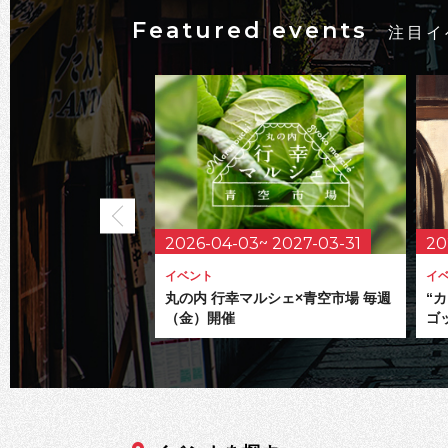
Featured events
注目イ
2026-04-03~ 2027-03-31
20
イベント
イ
丸の内 行幸マルシェ×青空市場 毎週
“
（金）開催
ゴ