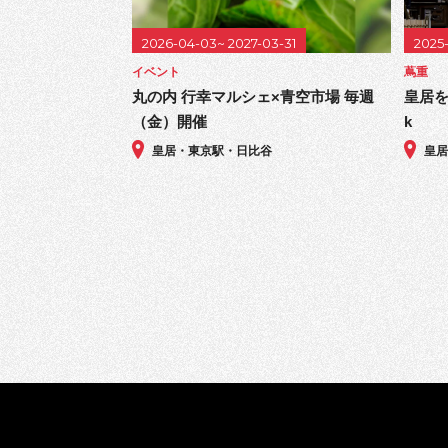
2026-04-03~ 2027-03-31
2025
イベント
蔦重
丸の内 行幸マルシェ×青空市場 毎週
皇居を巡
（金）開催
k
皇居・東京駅・日比谷
皇