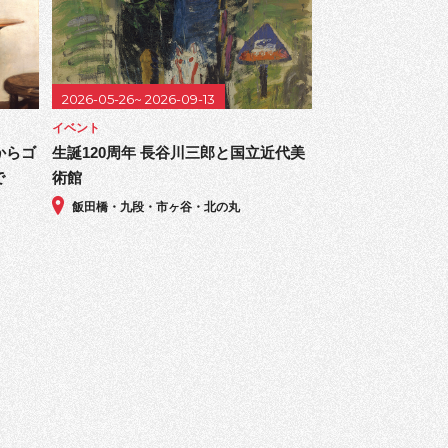
2026-05-26~ 2026-09-13
イベント
からゴ
生誕120周年 長谷川三郎と国立近代美
で
術館
飯田橋・九段・市ヶ谷・北の丸