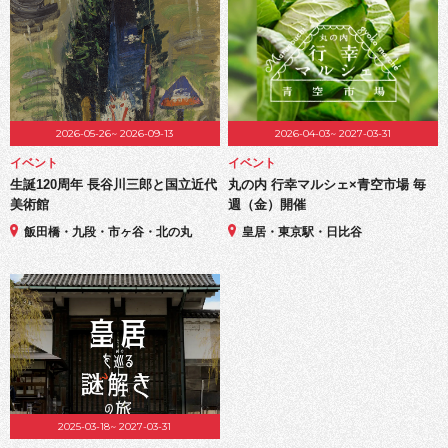
2026-05-26~ 2026-09-13
2026-04-03~ 2027-03-31
イベント
イベント
生誕120周年 長谷川三郎と国立近代
丸の内 行幸マルシェ×青空市場 毎
美術館
週（金）開催
飯田橋・九段・市ヶ谷・北の丸
皇居・東京駅・日比谷
2025-03-18~ 2027-03-31