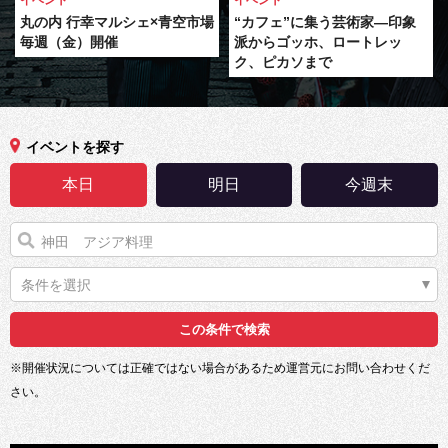
イベント
イベント
丸の内 行幸マルシェ×青空市場
“カフェ”に集う芸術家―印象
毎週（金）開催
派からゴッホ、ロートレッ
ク、ピカソまで
イベントを探す
本日
明日
今週末
条件を選択
※開催状況については正確ではない場合があるため運営元にお問い合わせくだ
さい。