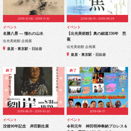
2019-10-05~ 2019-11-10
2019-08-31~ 2019-09-29
イベント
イベント
名勝八景 ― 憧れの山水
【出光美術館】奥の細道330年 芭
蕉
出光美術館 企画展
出光美術館 企画展
皇居・東京駅・日比谷
皇居・東京駅・日比谷
終了
終了
2019-08-31~ 2019-10-20
2019-08-17
イベント
イベント
没後90年記念 岸田劉生展
令和元年 神田明神奉納プロレス＆