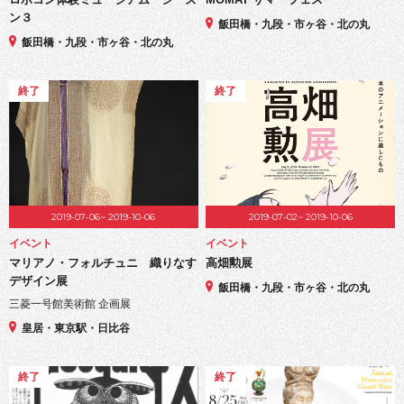
ン３
飯田橋・九段・市ヶ谷・北の丸
飯田橋・九段・市ヶ谷・北の丸
終了
終了
2019-07-06~ 2019-10-06
2019-07-02~ 2019-10-06
イベント
イベント
マリアノ・フォルチュニ 織りなす
高畑勲展
デザイン展
飯田橋・九段・市ヶ谷・北の丸
三菱一号館美術館 企画展
皇居・東京駅・日比谷
終了
終了