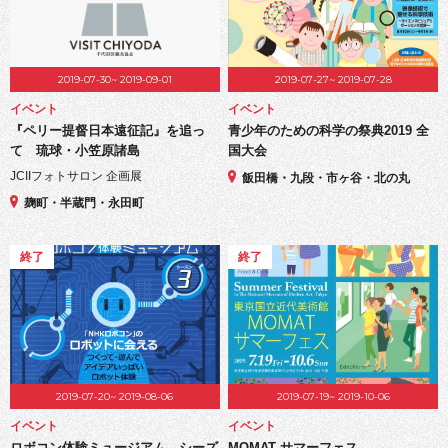
2019-07-30~ 2019-09-01
2019-07-27~ 2019-07-28
イベント
イベント
『ペリー提督日本遠征記』を追っ
青少年のための科学の祭典2019 全
て 琉球・小笠原諸島
国大会
JCIIフォトサロン 企画展
飯田橋・九段・市ヶ谷・北の丸
麹町・半蔵門・永田町
終了
終了
2019-07-20~ 2019-08-06
2019-07-19~ 2019-10-06
イベント
イベント
ロボコン体験ミュージアム シーズ
MOMAT サマーフェス