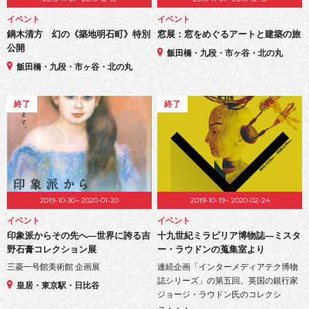
イベント
イベント
鏑木清方 幻の《築地明石町》特別
窓展：窓をめぐるアートと建築の旅
公開
飯田橋・九段・市ヶ谷・北の丸
飯田橋・九段・市ヶ谷・北の丸
終了
終了
2019-10-30~ 2020-01-20
2019-10-19~ 2020-02-24
イベント
イベント
印象派からその先へ―世界に誇る吉
十九世紀ミラビリア博物誌―ミスタ
野石膏コレクション展
ー・ラウドンの蒐集室より
三菱一号館美術館 企画展
連続企画「インターメディアテク博物
誌シリーズ」の第五回。英国の銀行家
皇居・東京駅・日比谷
ジョージ・ラウドン氏のコレクシ
ョ・・・