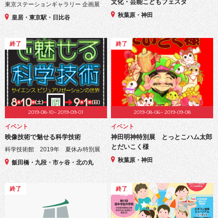
文化・芸能こどもフェスタ
東京ステーションギャラリー 企画展
秋葉原・神田
皇居・東京駅・日比谷
終了
終了
2019-08-10~ 2019-09-01
2019-08-06~ 2019-09-08
イベント
イベント
映像技術で魅せる科学技術
神田明神特別展 とっとこハム太郎
とだいこく様
科学技術館 2019年 夏休み特別展
秋葉原・神田
飯田橋・九段・市ヶ谷・北の丸
終了
終了