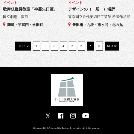
イベント
イベント
歌舞伎鑑賞教室「神霊矢口渡」
デザインの（ 居 ）場所
国立劇場 演目
東京国立近代美術館工芸館 所蔵作品展
麹町・半蔵門・永田町
飯田橋・九段・市ヶ谷・北の丸
＜PREV
1
2
3
4
5
6
7
8
NEXT>
Copyright 2019 Chiyoda City Tourism Association. All rights reserved.