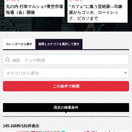
イベント
イベント
丸の内 行幸マルシェ×青空市場
“カフェ”に集う芸術家―印象
毎週（金）開催
派からゴッホ、ロートレッ
ク、ピカソまで
カレンダーから探す
期間とカテゴリを選択して探す
カテゴリから探す
現在の検索条件
145-168件/181件表示