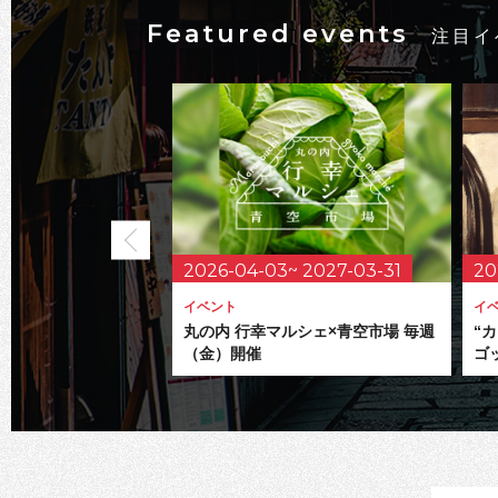
Featured events
注目イ
2026-04-03~ 2027-03-31
20
イベント
イ
丸の内 行幸マルシェ×青空市場 毎週
“
（金）開催
ゴ