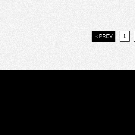
＜PREV
1