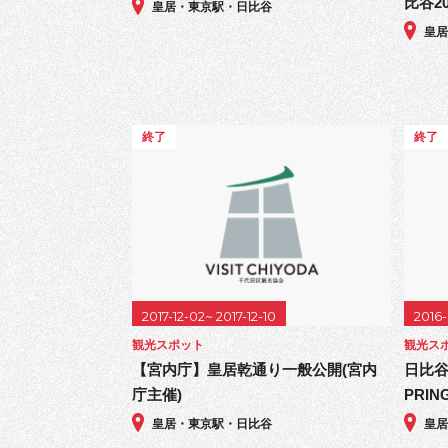
比谷20
皇居・東京駅・日比谷
皇
終了
終了
2017-12-02~ 2017-12-10
2016
観光スポット
観光ス
【宮内庁】皇居乾通り一般公開(宮内
日比谷
庁主催)
PRI
皇居・東京駅・日比谷
皇