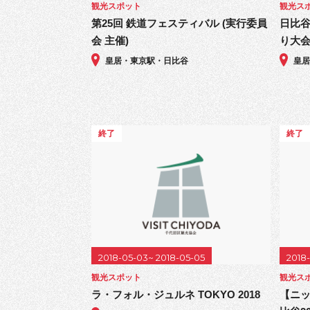
観光スポット
観光ス
第25回 鉄道フェスティバル (実行委員
日比谷
会 主催)
り大
皇居・東京駅・日比谷
皇
終了
終了
2018-05-03~ 2018-05-05
2018
観光スポット
観光ス
ラ・フォル・ジュルネ TOKYO 2018
【ニッ