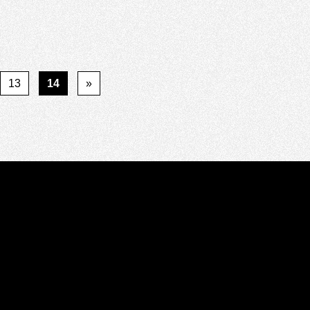
13
14
»